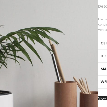
Deta
Hac v
condi
vehic
CL
DE
MA
WE
View 