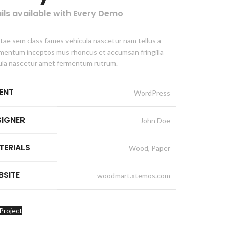
ils available with Every Demo
itae sem class fames vehicula nascetur nam tellus a
mentum inceptos mus rhoncus et accumsan fringilla
ula nascetur amet fermentum rutrum.
IENT
WordPress
SIGNER
John Doe
TERIALS
Wood, Paper
BSITE
woodmart.xtemos.com
Project