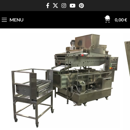
0
MENU
0,00
€